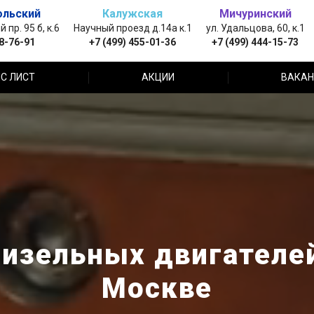
ольский
Калужская
Мичуринский
пр. 95 б, к.6
Научный проезд д.14а к.1
ул. Удальцова, 60, к.1
88-76-91
+7 (499) 455-01-36
+7 (499) 444-15-73
С ЛИСТ
АКЦИИ
ВАКАН
изельных двигателе
Москве