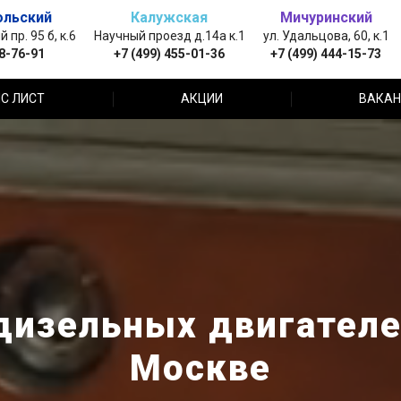
ольский
Калужская
Мичуринский
пр. 95 б, к.6
Научный проезд д.14а к.1
ул. Удальцова, 60, к.1
88-76-91
+7 (499) 455-01-36
+7 (499) 444-15-73
С ЛИСТ
АКЦИИ
ВАКАН
изельных двигателей
Москве