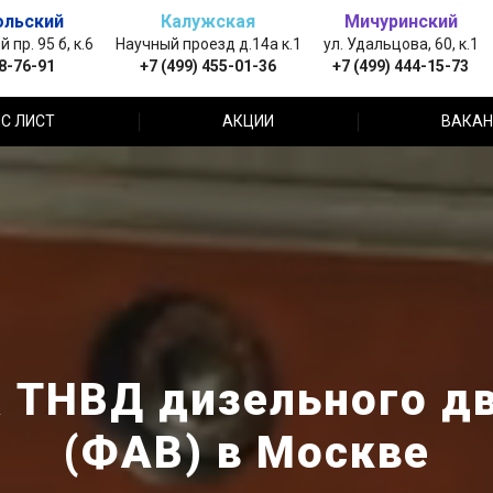
ольский
Калужская
Мичуринский
пр. 95 б, к.6
Научный проезд д.14а к.1
ул. Удальцова, 60, к.1
88-76-91
+7 (499) 455-01-36
+7 (499) 444-15-73
С ЛИСТ
АКЦИИ
ВАКАН
 ТНВД дизельного д
(ФАВ) в Москве