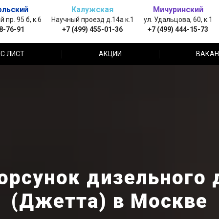
ольский
Калужская
Мичуринский
пр. 95 б, к.6
Научный проезд д.14а к.1
ул. Удальцова, 60, к.1
88-76-91
+7 (499) 455-01-36
+7 (499) 444-15-73
С ЛИСТ
АКЦИИ
ВАКАН
орсунок дизельного д
(Джетта) в Москве