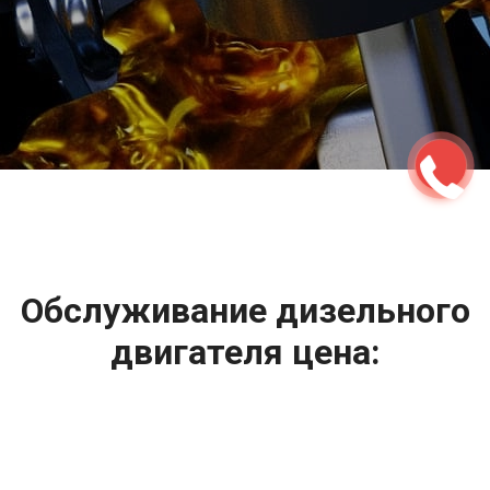
2500 руб
ться
Записаться
Обслуживание дизельного
двигателя цена:
Ремонт дизельного двигателя