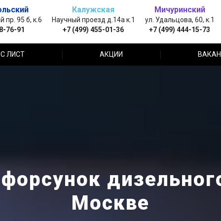
ольский
Калужская
Мичуринский
пр. 95 б, к.6
Научный проезд д.14а к.1
ул. Удальцова, 60, к.1
88-76-91
+7 (499) 455-01-36
+7 (499) 444-15-73
С ЛИСТ
АКЦИИ
ВАКАН
 форсунок дизельного
Москве