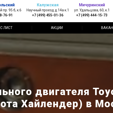
ольский
Калужская
Мичуринский
пр. 95 б, к.6
Научный проезд д.14а к.1
ул. Удальцова, 60, к.1
88-76-91
+7 (499) 455-01-36
+7 (499) 444-15-73
С ЛИСТ
АКЦИИ
ВАКАН
ьного двигателя Toyo
йота Хайлендер) в Мо