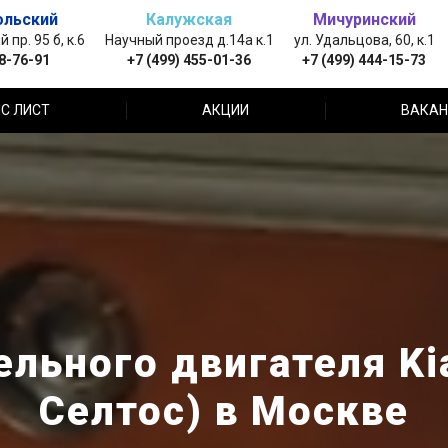
ольский
Калужская
Мичуринский
пр. 95 б, к.6
Научный проезд д.14а к.1
ул. Удальцова, 60, к.1
88-76-91
+7 (499) 455-01-36
+7 (499) 444-15-73
С ЛИСТ
АКЦИИ
ВАКАН
льного двигателя Kia
Селтос) в Москве